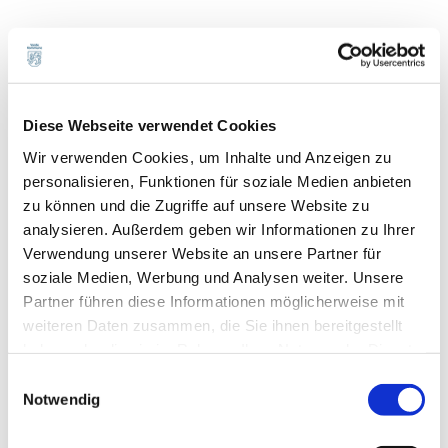
Bezahlbares Land gab den Ausschlag
Auch in Norddeutschland lebte die Familie auf dem Land,
hatte jedoch kein angeschlossenes Grundstück. Um sich
Diese Webseite verwendet Cookies
den Traum von ihrem kleinen Bauernhof zu erfüllen,
Wir verwenden Cookies, um Inhalte und Anzeigen zu
suchten sie nach einem Ort mit etwas mehr Land. Doch
personalisieren, Funktionen für soziale Medien anbieten
Land ist teuer in Deutschland.
zu können und die Zugriffe auf unsere Website zu
analysieren. Außerdem geben wir Informationen zu Ihrer
Daher richteten sie ihre Aufmerksamkeit unter anderem
Verwendung unserer Website an unsere Partner für
auf Dänemark, wo es einfacher war, Land zu einem
soziale Medien, Werbung und Analysen weiter. Unsere
erschwinglichen Preis zu finden.
Partner führen diese Informationen möglicherweise mit
weiteren Daten zusammen, die Sie ihnen bereitgestellt
„Wir waren schon oft in Dänemark im Urlaub und wir
haben oder die sie im Rahmen Ihrer Nutzung der Dienste
mögen Dänemark. Die endlosen Strände und die Natur
gesammelt haben.
sind so wundervoll“, sagt Kristin.
Einwilligungsauswahl
Notwendig
Nachdem die Familie auf den Bauernhof in Lunde